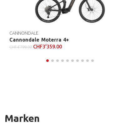
CANNONDALE
Cannondale Moterra 4+
CHF
3'359.00
CHF
4'799.00
Marken