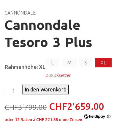
CANNONDALE
Cannondale
Tesoro 3 Plus
L
M
S
XL
Rahmenhöhe
: XL
Zurücksetzen
In den Warenkorb
CHF
2'659.00
CHF
3'799.00
ⓘ
oder
12
Raten à
CHF 221.58
ohne Zinsen