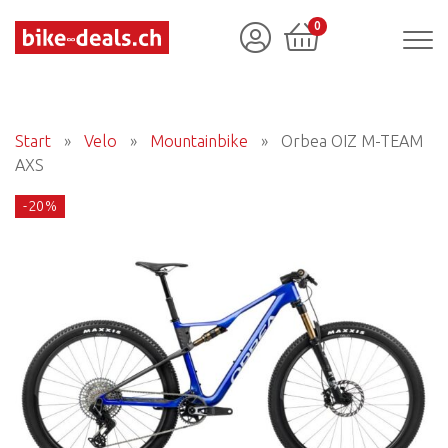
0
Start
»
Velo
»
Mountainbike
»
Orbea OIZ M-TEAM
AXS
-20%