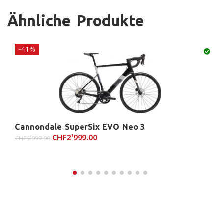
Ähnliche Produkte
-41%
Cannondale SuperSix EVO Neo 3
CHF
2'999.00
CHF
5'099.00