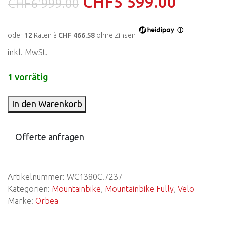
CHF
5'599.00
CHF
6'999.00
ⓘ
oder
12
Raten à
CHF 466.58
ohne Zinsen
inkl. MwSt.
1 vorrätig
In den Warenkorb
Offerte anfragen
Artikelnummer:
WC1380C.7237
Kategorien:
Mountainbike
,
Mountainbike Fully
,
Velo
Marke:
Orbea