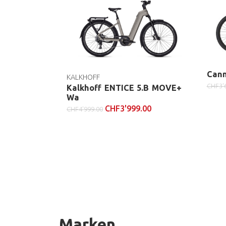
Cann
KALKHOFF
CHF
3'
Kalkhoff ENTICE 5.B MOVE+
Wa
CHF
3'999.00
CHF
4'999.00
Marken