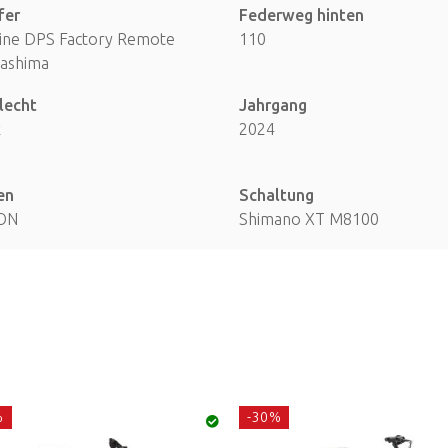
fer
Federweg hinten
line DPS Factory Remote
110
Kashima
lecht
Jahrgang
x
2024
en
Schaltung
ON
Shimano XT M8100
%
-30%