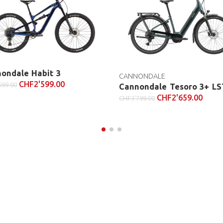
ondale Habit 3
CANNONDALE
CHF
2'599.00
699.00
Cannondale Tesoro 3+ L
CHF
2'659.00
CHF
3'799.00