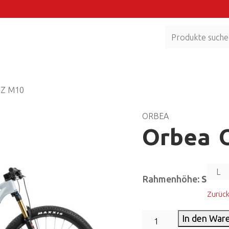
IZ M10
ORBEA
Orbea 
L
Rahmenhöhe
: S
Zurüc
In den War