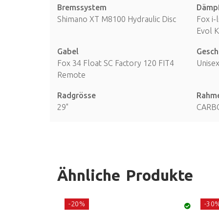
Bremssystem
Dämp
Shimano XT M8100 Hydraulic Disc
Fox i-
Evol 
Gabel
Gesch
Fox 34 Float SC Factory 120 FIT4
Unise
Remote
Radgrösse
Rahm
29"
CARB
Ähnliche Produkte
-20%
-30