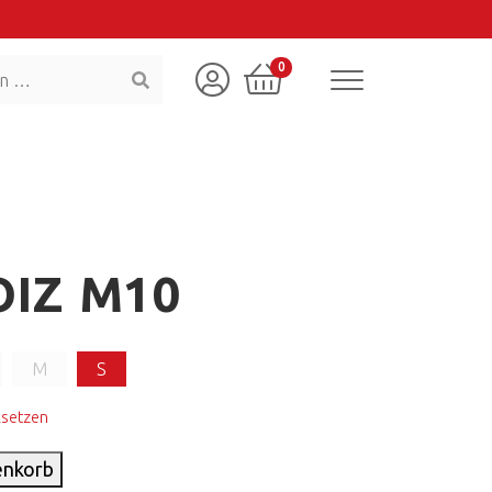
0
OIZ M10
M
S
ksetzen
enkorb