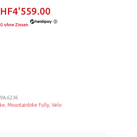
CHF
4'559.00
ⓘ
92
ohne Zinsen
9A.6236
ke
,
Mountainbike Fully
,
Velo