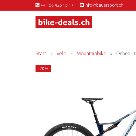
+41 56 426 15 17
info@bauersport.ch
Start
»
Velo
»
Mountainbike
»
Orbea O
-20%