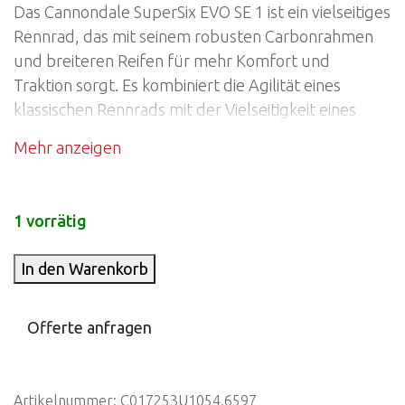
Das Cannondale SuperSix EVO SE 1 ist ein vielseitiges
Rennrad, das mit seinem robusten Carbonrahmen
und breiteren Reifen für mehr Komfort und
Traktion sorgt. Es kombiniert die Agilität eines
klassischen Rennrads mit der Vielseitigkeit eines
Gravelbikes und bietet so ein außergewöhnliches
Fahrgefühl auf unterschiedlichen Terrain. Perfekt
für Fahrer, die auch abseits asphaltierter Straßen
performen wollen, ohne Kompromisse bei
1 vorrätig
Geschwindigkeit und Handling einzugehen. Ideal für
Abenteuer und schnelle Offroad-Passagen. Weitere
In den Warenkorb
Informationen oder eine Probefahrt bekommst du
direkt bei Bauer Sport Wettingen. Die meisten Bikes
Offerte anfragen
haben wir bei uns an Lager.
Artikelnummer:
C017253U1054.6597