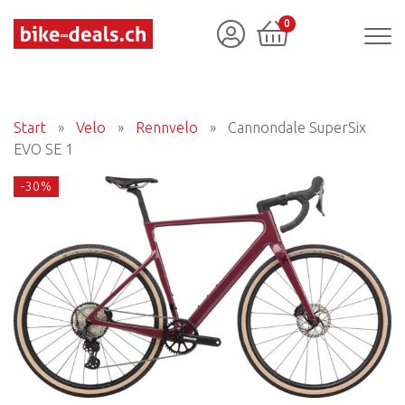
0
Start
»
Velo
»
Rennvelo
»
Cannondale SuperSix
EVO SE 1
-30%