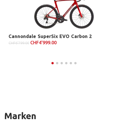
Cannondale SuperSix EVO Carbon 2
CHF
4'999.00
CHF
6'799.00
Marken