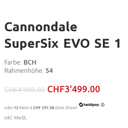
Cannondale
SuperSix EVO SE 1
Farbe:
BCH
Rahmenhöhe:
54
CHF
3'499.00
CHF
4'999.00
ⓘ
oder
12
Raten à
CHF 291.58
ohne Zinsen
inkl. MwSt.